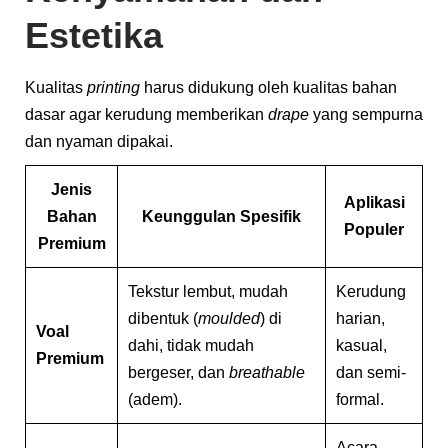
Estetika
Kualitas
printing
harus didukung oleh kualitas bahan
dasar agar kerudung memberikan
drape
yang sempurna
dan nyaman dipakai.
Jenis
Aplikasi
Bahan
Keunggulan Spesifik
Populer
Premium
Tekstur lembut, mudah
Kerudung
dibentuk (
moulded
) di
harian,
Voal
dahi, tidak mudah
kasual,
Premium
bergeser, dan
breathable
dan semi-
(adem).
formal.
Acara