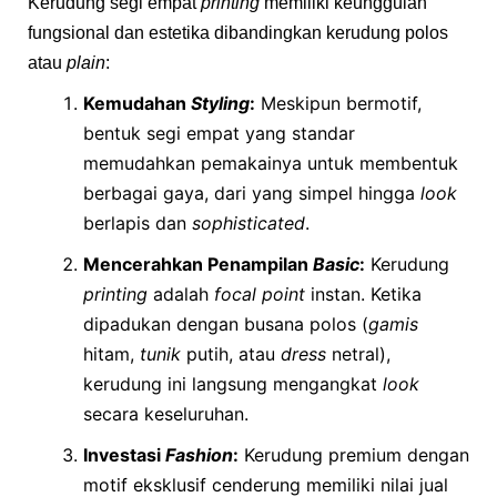
Kerudung segi empat
printing
memiliki keunggulan
fungsional dan estetika dibandingkan kerudung polos
atau
plain
:
Kemudahan
Styling
:
Meskipun bermotif,
bentuk segi empat yang standar
memudahkan pemakainya untuk membentuk
berbagai gaya, dari yang simpel hingga
look
berlapis dan
sophisticated
.
Mencerahkan Penampilan
Basic
:
Kerudung
printing
adalah
focal point
instan. Ketika
dipadukan dengan busana polos (
gamis
hitam,
tunik
putih, atau
dress
netral),
kerudung ini langsung mengangkat
look
secara keseluruhan.
Investasi
Fashion
:
Kerudung premium dengan
motif eksklusif cenderung memiliki nilai jual