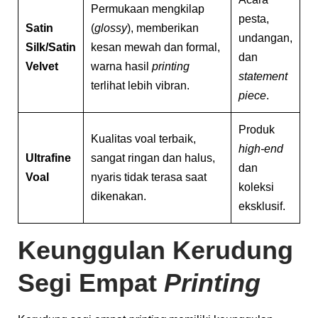
Permukaan mengkilap
pesta,
Satin
(
glossy
), memberikan
undangan,
Silk/Satin
kesan mewah dan formal,
dan
Velvet
warna hasil
printing
statement
terlihat lebih vibran.
piece
.
Produk
Kualitas voal terbaik,
high-end
Ultrafine
sangat ringan dan halus,
dan
Voal
nyaris tidak terasa saat
koleksi
dikenakan.
eksklusif.
Keunggulan Kerudung
Segi Empat
Printing