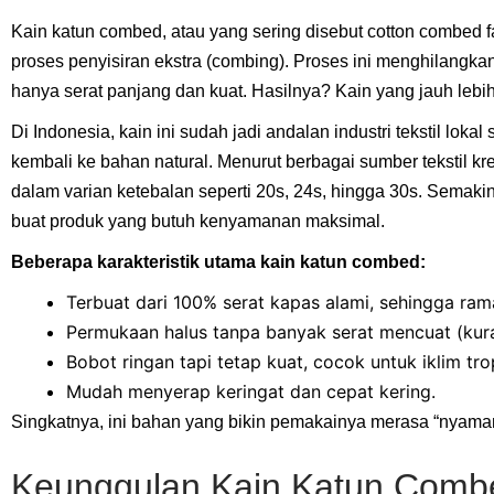
Kain katun combed, atau yang sering disebut cotton combed fa
proses penyisiran ekstra (combing). Proses ini menghilangkan
hanya serat panjang dan kuat. Hasilnya? Kain yang jauh lebi
Di Indonesia, kain ini sudah jadi andalan industri tekstil loka
kembali ke bahan natural. Menurut berbagai sumber tekstil kre
dalam varian ketebalan seperti 20s, 24s, hingga 30s. Semaki
buat produk yang butuh kenyamanan maksimal.
Beberapa karakteristik utama kain katun combed:
Terbuat dari 100% serat kapas alami, sehingga ramah
Permukaan halus tanpa banyak serat mencuat (kura
Bobot ringan tapi tetap kuat, cocok untuk iklim tro
Mudah menyerap keringat dan cepat kering.
Singkatnya, ini bahan yang bikin pemakainya merasa “nyaman
Keunggulan Kain Katun Combe