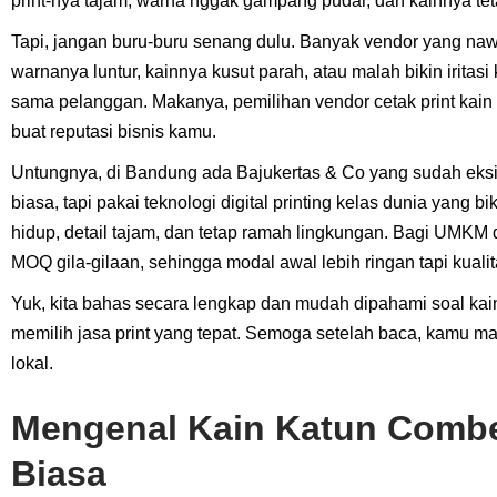
print-nya tajam, warna nggak gampang pudar, dan kainnya tet
Tapi, jangan buru-buru senang dulu. Banyak vendor yang nawa
warnanya luntur, kainnya kusut parah, atau malah bikin iritasi k
sama pelanggan. Makanya, pemilihan vendor cetak print kain k
buat reputasi bisnis kamu.
Untungnya, di Bandung ada Bajukertas & Co yang sudah eksi
biasa, tapi pakai teknologi digital printing kelas dunia yang 
hidup, detail tajam, dan tetap ramah lingkungan. Bagi UMKM d
MOQ gila-gilaan, sehingga modal awal lebih ringan tapi kuali
Yuk, kita bahas secara lengkap dan mudah dipahami soal kain
memilih jasa print yang tepat. Semoga setelah baca, kamu mak
lokal.
Mengenal Kain Katun Combe
Biasa