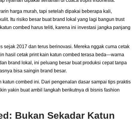
ap nyaman dipakai seharian di cuaca tropis Indonesia.
rin harga murah, tapi setelah dipakai beberapa kali,
ulit. Itu risiko besar buat brand lokal yang lagi bangun trust
atun combed harus teliti, karena ini investasi jangka panjang
s sejak 2017 dan terus berinovasi. Mereka nggak cuma cetak
bikin hasil cetak print kain katun combed terasa beda—warna
an brand lokal, ini peluang besar buat produksi cepat tanpa
tasnya bisa saingin brand besar.
 katun combed ini. Dari pengenalan dasar sampai tips praktis
in yakin buat ambil langkah berikutnya di bisnis fashion
d: Bukan Sekadar Katun