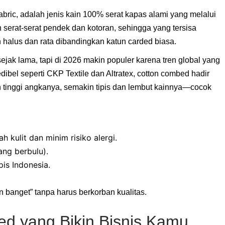
bric, adalah jenis kain 100% serat kapas alami yang melalui
 serat-serat pendek dan kotoran, sehingga yang tersisa
h halus dan rata dibandingkan katun carded biasa.
l sejak lama, tapi di 2026 makin populer karena tren global yang
dibel seperti CKP Textile dan Altratex, cotton combed hadir
n tinggi angkanya, semakin tipis dan lembut kainnya—cocok
 kulit dan minim risiko alergi.
ng berbulu).
pis Indonesia.
 banget” tanpa harus berkorban kualitas.
d yang Bikin Bisnis Kamu