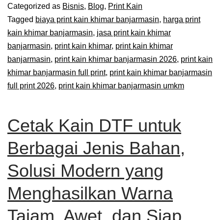
Categorized as
Bisnis
,
Blog
,
Print Kain
Tagged
biaya print kain khimar banjarmasin
,
harga print
kain khimar banjarmasin
,
jasa print kain khimar
banjarmasin
,
print kain khimar
,
print kain khimar
banjarmasin
,
print kain khimar banjarmasin 2026
,
print kain
khimar banjarmasin full print
,
print kain khimar banjarmasin
full print 2026
,
print kain khimar banjarmasin umkm
Cetak Kain DTF untuk
Berbagai Jenis Bahan,
Solusi Modern yang
Menghasilkan Warna
Tajam, Awet, dan Siap