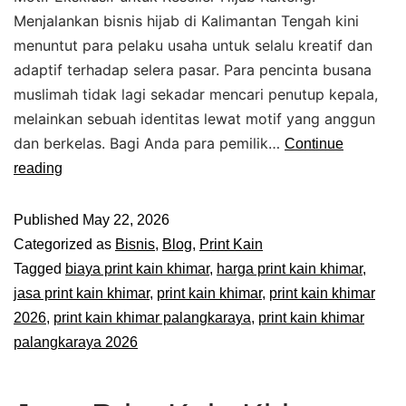
Menjalankan bisnis hijab di Kalimantan Tengah kini
menuntut para pelaku usaha untuk selalu kreatif dan
adaptif terhadap selera pasar. Para pencinta busana
muslimah tidak lagi sekadar mencari penutup kepala,
melainkan sebuah identitas lewat motif yang anggun
dan berkelas. Bagi Anda para pemilik…
Continue
reading
Published
May 22, 2026
Categorized as
Bisnis
,
Blog
,
Print Kain
Tagged
biaya print kain khimar
,
harga print kain khimar
,
jasa print kain khimar
,
print kain khimar
,
print kain khimar
2026
,
print kain khimar palangkaraya
,
print kain khimar
palangkaraya 2026