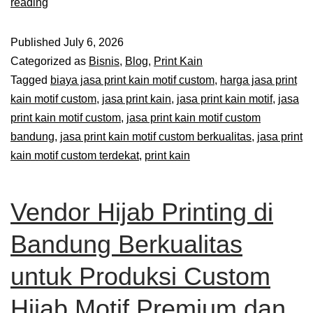
reading
Published
July 6, 2026
Categorized as
Bisnis
,
Blog
,
Print Kain
Tagged
biaya jasa print kain motif custom
,
harga jasa print
kain motif custom
,
jasa print kain
,
jasa print kain motif
,
jasa
print kain motif custom
,
jasa print kain motif custom
bandung
,
jasa print kain motif custom berkualitas
,
jasa print
kain motif custom terdekat
,
print kain
Vendor Hijab Printing di
Bandung Berkualitas
untuk Produksi Custom
Hijab Motif Premium dan