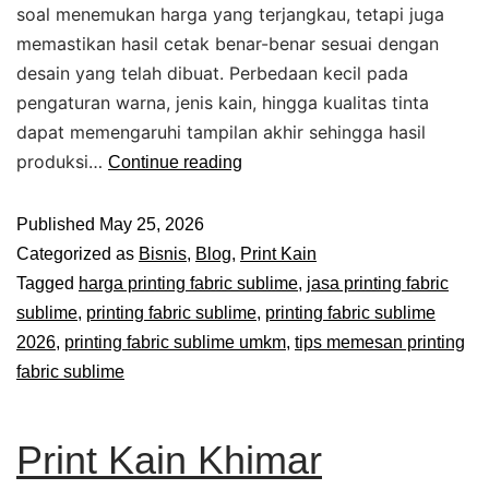
soal menemukan harga yang terjangkau, tetapi juga
memastikan hasil cetak benar-benar sesuai dengan
desain yang telah dibuat. Perbedaan kecil pada
pengaturan warna, jenis kain, hingga kualitas tinta
dapat memengaruhi tampilan akhir sehingga hasil
produksi…
Continue reading
Published
May 25, 2026
Categorized as
Bisnis
,
Blog
,
Print Kain
Tagged
harga printing fabric sublime
,
jasa printing fabric
sublime
,
printing fabric sublime
,
printing fabric sublime
2026
,
printing fabric sublime umkm
,
tips memesan printing
fabric sublime
Print Kain Khimar