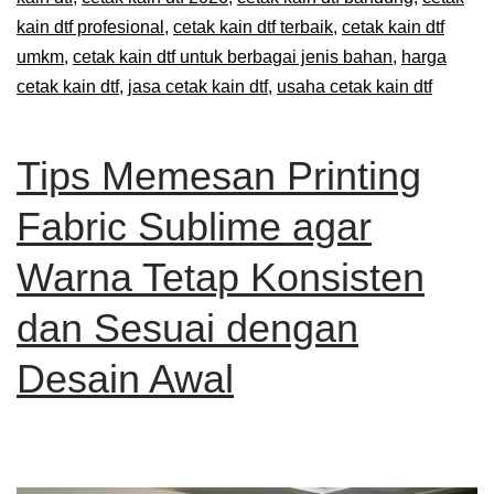
kain dtf profesional
,
cetak kain dtf terbaik
,
cetak kain dtf
umkm
,
cetak kain dtf untuk berbagai jenis bahan
,
harga
cetak kain dtf
,
jasa cetak kain dtf
,
usaha cetak kain dtf
Tips Memesan Printing
Fabric Sublime agar
Warna Tetap Konsisten
dan Sesuai dengan
Desain Awal