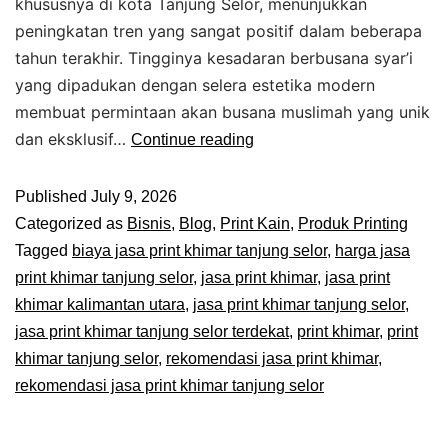
khususnya di kota Tanjung Selor, menunjukkan
peningkatan tren yang sangat positif dalam beberapa
tahun terakhir. Tingginya kesadaran berbusana syar’i
yang dipadukan dengan selera estetika modern
membuat permintaan akan busana muslimah yang unik
dan eksklusif…
Continue reading
Published
July 9, 2026
Categorized as
Bisnis
,
Blog
,
Print Kain
,
Produk Printing
Tagged
biaya jasa print khimar tanjung selor
,
harga jasa
print khimar tanjung selor
,
jasa print khimar
,
jasa print
khimar kalimantan utara
,
jasa print khimar tanjung selor
,
jasa print khimar tanjung selor terdekat
,
print khimar
,
print
khimar tanjung selor
,
rekomendasi jasa print khimar
,
rekomendasi jasa print khimar tanjung selor