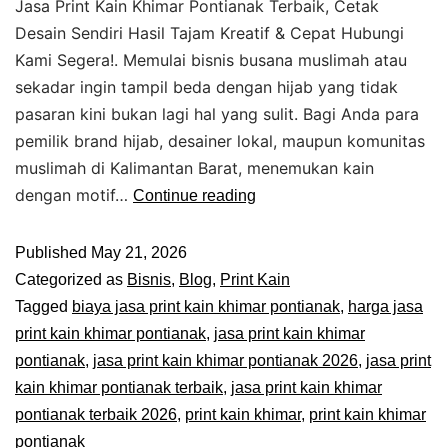
Jasa Print Kain Khimar Pontianak Terbaik, Cetak
Desain Sendiri Hasil Tajam Kreatif & Cepat Hubungi
Kami Segera!. Memulai bisnis busana muslimah atau
sekadar ingin tampil beda dengan hijab yang tidak
pasaran kini bukan lagi hal yang sulit. Bagi Anda para
pemilik brand hijab, desainer lokal, maupun komunitas
muslimah di Kalimantan Barat, menemukan kain
dengan motif…
Continue reading
Published
May 21, 2026
Categorized as
Bisnis
,
Blog
,
Print Kain
Tagged
biaya jasa print kain khimar pontianak
,
harga jasa
print kain khimar pontianak
,
jasa print kain khimar
pontianak
,
jasa print kain khimar pontianak 2026
,
jasa print
kain khimar pontianak terbaik
,
jasa print kain khimar
pontianak terbaik 2026
,
print kain khimar
,
print kain khimar
pontianak