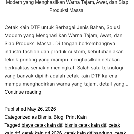
Modern yang Menghasilkan Warna Tajam, Awet, dan Siap
Produksi Massal
Cetak Kain DTF untuk Berbagai Jenis Bahan, Solusi
Modern yang Menghasilkan Warna Tajam, Awet, dan
Siap Produksi Massal. Di tengah berkembangnya
industri fashion dan produk custom, kebutuhan akan
teknik printing yang mampu menghasilkan cetakan
berkualitas semakin meningkat. Salah satu teknologi
yang banyak dipilih adalah cetak kain DTF karena
mampu menghadirkan warna yang tajam, detail yang…
Continue reading
Published
May 26, 2026
Categorized as
Bisnis
,
Blog
,
Print Kain
Tagged
biaya cetak kain dtf
,
bisnis cetak kain dtf
,
cetak
kain dtf
,
cetak kain dtf 2026
,
cetak kain dtf bandung
,
cetak