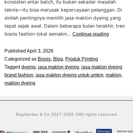
konsisten antar batch, itu bukan sekadar masalah
teknis—itu bisa merusak kepercayaan pelanggan. Di
sinilah pentingnya memilih jasa maklon dyeing yang
tepat sejak awal. Dalam beberapa bulan terakhir, tren
bisnis fashion lokal semakin…
Continue reading
Published
April 3, 2026
Categorized as
Bisnis
,
Blog
,
Produk Printing
Tagged
dyeing
,
jasa maklon dyeing
,
jasa maklon dyeing
brand fashion
,
jasa maklon dyeing untuk umkm
,
maklon
,
maklon dyeing
Bajukertas & Co 2017-2026
©All rights reserved