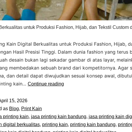
 Berkualitas untuk Produksi Fashion, Hijab, dan Tekstil Custom 
ing Kain Digital Berkualitas untuk Produksi Fashion, Hijab, d
gan Hasil Presisi Tinggi. Dalam dunia fashion yang terus 
uah desain bukan lagi sekadar gambar di atas layar, melai
 yang membedakan sebuah brand dari kompetitornya. Agar s
na, dan detail dapat diwujudkan sesuai konsep awal, dibut
inting kain…
Continue reading
April 15, 2026
d as
Blog
,
Print Kain
a printing kain
,
jasa printing kain bandung
,
jasa printing kain dig
n digital berkualitas
,
printing kain
,
printing kain bandung
,
printin