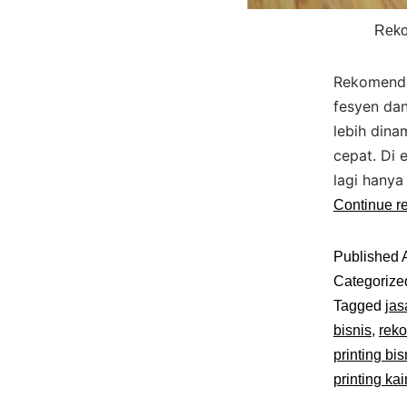
Reko
Rekomendas
fesyen dan
lebih dina
cepat. Di 
lagi hanya
Continue r
Published
Categorize
Tagged
jas
bisnis
,
reko
printing bis
printing kai