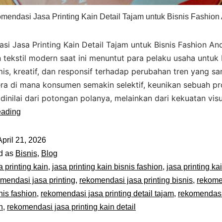
mendasi Jasa Printing Kain Detail Tajam untuk Bisnis Fashion
i Jasa Printing Kain Detail Tajam untuk Bisnis Fashion And
 tekstil modern saat ini menuntut para pelaku usaha untuk
mis, kreatif, dan responsif terhadap perubahan tren yang sa
era di mana konsumen semakin selektif, keunikan sebuah pr
 dinilai dari potongan polanya, melainkan dari kekuatan vis
eading
April 21, 2026
d as
Bisnis
,
Blog
a printing kain
,
jasa printing kain bisnis fashion
,
jasa printing ka
mendasi jasa printing
,
rekomendasi jasa printing bisnis
,
rekome
nis fashion
,
rekomendasi jasa printing detail tajam
,
rekomendasi
n
,
rekomendasi jasa printing kain detail