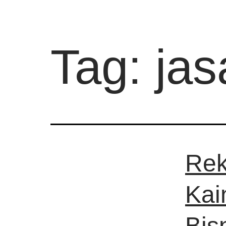
Tag:
jas
Rek
Kai
Bis