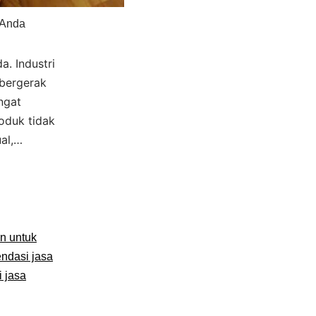
 Anda
a. Industri
 bergerak
ngat
oduk tidak
ual,…
in untuk
ndasi jasa
 jasa