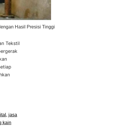
dengan Hasil Presisi Tinggi
an Tekstil
bergerak
nkan
etiap
uhkan
ital
,
jasa
g kain