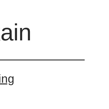
kain
ing