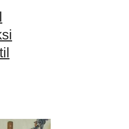
l
si
il