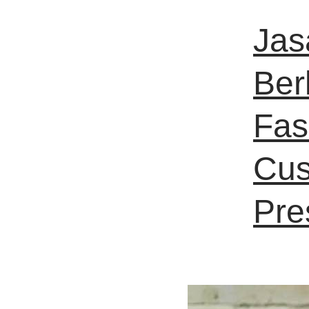
Jas
Ber
Fas
Cus
Pre