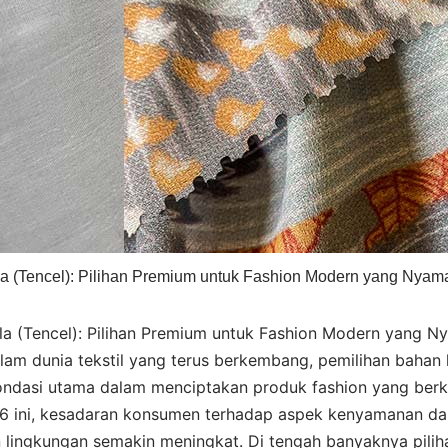
la (Tencel): Pilihan Premium untuk Fashion Modern yang Nyam
la (Tencel): Pilihan Premium untuk Fashion Modern yang N
lam dunia tekstil yang terus berkembang, pemilihan bahan 
ndasi utama dalam menciptakan produk fashion yang berku
6 ini, kesadaran konsumen terhadap aspek kenyamanan da
n lingkungan semakin meningkat. Di tengah banyaknya pilih