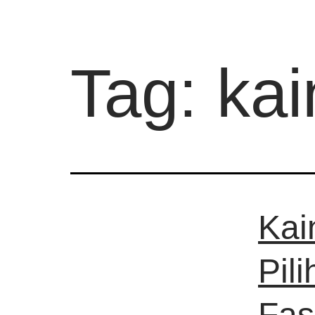
Tag:
kai
Kai
Pil
Fas