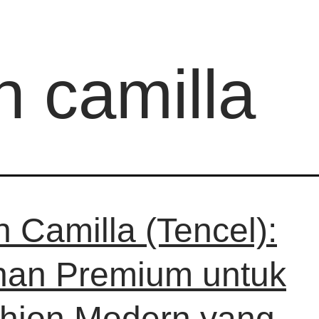
n camilla
n Camilla (Tencel):
ihan Premium untuk
hion Modern yang