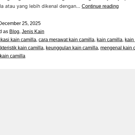
la atau yang lebih dikenal dengan…
Continue reading
December 25, 2025
d as
Blog
,
Jenis Kain
ikasi kain camilla
,
cara merawat kain camilla
,
kain camilla
,
kain
kteristik kain camilla
,
keunggulan kain camilla
,
mengenal kain c
kain camilla