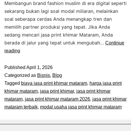
Membangun brand fashion muslim di era digital seperti
sekarang bukan lagi soal modal miliaran, melainkan
soal seberapa cerdas Anda menangkap tren dan
memilih partner produksi yang tepat. Jika Anda
sedang mencari jasa print khimar Mataram, Anda
berada di jalur yang tepat untuk mengubah…
Continue
reading
Published
April 1, 2026
Categorized as
Bisnis
,
Blog
Tagged
biaya jasa print khimar mataram
,
harga jasa print
khimar mataram
,
jasa print khimar
,
jasa print khimar
mataram
,
jasa print khimar mataram 2026
,
jasa print khimar
mataram terbaik
,
modal usaha jasa print khimar mataram