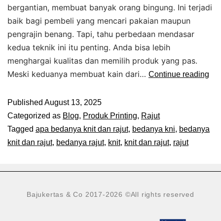
bergantian, membuat banyak orang bingung. Ini terjadi
baik bagi pembeli yang mencari pakaian maupun
pengrajin benang. Tapi, tahu perbedaan mendasar
kedua teknik ini itu penting. Anda bisa lebih
menghargai kualitas dan memilih produk yang pas.
Meski keduanya membuat kain dari…
Continue reading
Published
August 13, 2025
Categorized as
Blog
,
Produk Printing
,
Rajut
Tagged
apa bedanya knit dan rajut
,
bedanya kni
,
bedanya
knit dan rajut
,
bedanya rajut
,
knit
,
knit dan rajut
,
rajut
Bajukertas & Co 2017-2026
©All rights reserved