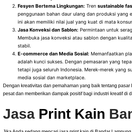
Fesyen Bertema Lingkungan:
Tren
sustainable fa
penggunaan bahan daur ulang dan produksi yang et
ini akan memiliki nilai jual yang kuat di mata kons
Jasa Konveksi dan Sablon:
Permintaan untuk serag
Membuka jasa konveksi atau sablon dengan kualitas
stabil.
E-commerce dan Media Sosial:
Memanfaatkan plat
adalah kunci sukses. Dengan pemasaran yang tepat
tetapi juga seluruh Indonesia. Merek-merek yang 
media sosial dan marketplace.
Dengan kreativitas dan pemahaman yang baik tentang pasar 
pesat dan memberikan dampak positif bagi industri kreatif di 
Jasa
Print Kain
Ban
Jika Anda sedang mencari jasa print kain di Bandar Lampung,