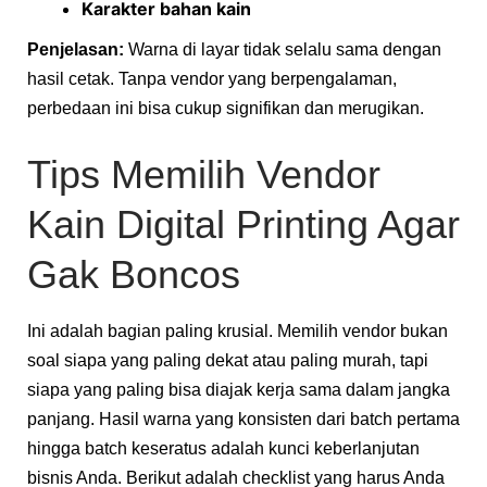
Karakter bahan kain
Penjelasan:
Warna di layar tidak selalu sama dengan
hasil cetak. Tanpa vendor yang berpengalaman,
perbedaan ini bisa cukup signifikan dan merugikan.
Tips Memilih Vendor
Kain Digital Printing Agar
Gak Boncos
Ini adalah bagian paling krusial. Memilih vendor bukan
soal siapa yang paling dekat atau paling murah, tapi
siapa yang paling bisa diajak kerja sama dalam jangka
panjang. Hasil warna yang konsisten dari batch pertama
hingga batch keseratus adalah kunci keberlanjutan
bisnis Anda. Berikut adalah checklist yang harus Anda