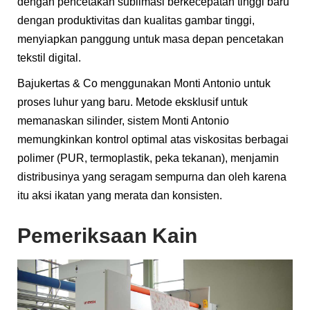
dengan pencetakan sublimasi berkecepatan tinggi baru
dengan produktivitas dan kualitas gambar tinggi,
menyiapkan panggung untuk masa depan pencetakan
tekstil digital.
Bajukertas & Co menggunakan Monti Antonio untuk
proses luhur yang baru. Metode eksklusif untuk
memanaskan silinder, sistem Monti Antonio
memungkinkan kontrol optimal atas viskositas berbagai
polimer (PUR, termoplastik, peka tekanan), menjamin
distribusinya yang seragam sempurna dan oleh karena
itu aksi ikatan yang merata dan konsisten.
Pemeriksaan Kain