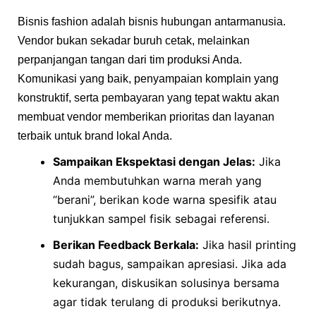
Bisnis fashion adalah bisnis hubungan antarmanusia.
Vendor bukan sekadar buruh cetak, melainkan
perpanjangan tangan dari tim produksi Anda.
Komunikasi yang baik, penyampaian komplain yang
konstruktif, serta pembayaran yang tepat waktu akan
membuat vendor memberikan prioritas dan layanan
terbaik untuk brand lokal Anda.
Sampaikan Ekspektasi dengan Jelas:
Jika
Anda membutuhkan warna merah yang
“berani”, berikan kode warna spesifik atau
tunjukkan sampel fisik sebagai referensi.
Berikan Feedback Berkala:
Jika hasil printing
sudah bagus, sampaikan apresiasi. Jika ada
kekurangan, diskusikan solusinya bersama
agar tidak terulang di produksi berikutnya.