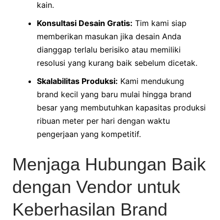
kain.
Konsultasi Desain Gratis:
Tim kami siap
memberikan masukan jika desain Anda
dianggap terlalu berisiko atau memiliki
resolusi yang kurang baik sebelum dicetak.
Skalabilitas Produksi:
Kami mendukung
brand kecil yang baru mulai hingga brand
besar yang membutuhkan kapasitas produksi
ribuan meter per hari dengan waktu
pengerjaan yang kompetitif.
Menjaga Hubungan Baik
dengan Vendor untuk
Keberhasilan Brand