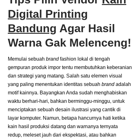
Digital Printing
Bandung
Agar Hasil
Warna Gak Melenceng!
Memulai sebuah
brand
fashion lokal di tengah
gempuran produk impor tentu membutuhkan keberanian
dan strategi yang matang. Salah satu elemen visual
yang paling menentukan identitas sebuah
brand
adalah
motif kainnya. Bayangkan Anda sudah menghabiskan
waktu berhari-hari, bahkan berminggu-minggu, untuk
menciptakan sebuah desain ilustrasi yang cantik di
layar komputer. Namun, betapa hancurnya hati ketika
kain hasil produksi datang dan warnanya ternyata
redup, meleset jauh dari ekspektasi, atau bahkan