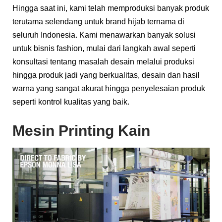
Hingga saat ini, kami telah memproduksi banyak produk
terutama selendang untuk brand hijab ternama di
seluruh Indonesia. Kami menawarkan banyak solusi
untuk bisnis fashion, mulai dari langkah awal seperti
konsultasi tentang masalah desain melalui produksi
hingga produk jadi yang berkualitas, desain dan hasil
warna yang sangat akurat hingga penyelesaian produk
seperti kontrol kualitas yang baik.
Mesin Printing Kain