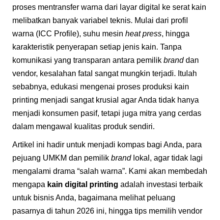
proses mentransfer warna dari layar digital ke serat kain
melibatkan banyak variabel teknis. Mulai dari profil
warna (ICC Profile), suhu mesin
heat press
, hingga
karakteristik penyerapan setiap jenis kain. Tanpa
komunikasi yang transparan antara pemilik
brand
dan
vendor, kesalahan fatal sangat mungkin terjadi. Itulah
sebabnya, edukasi mengenai proses produksi kain
printing menjadi sangat krusial agar Anda tidak hanya
menjadi konsumen pasif, tetapi juga mitra yang cerdas
dalam mengawal kualitas produk sendiri.
Artikel ini hadir untuk menjadi kompas bagi Anda, para
pejuang UMKM dan pemilik
brand
lokal, agar tidak lagi
mengalami drama “salah warna”. Kami akan membedah
mengapa
kain digital printing
adalah investasi terbaik
untuk bisnis Anda, bagaimana melihat peluang
pasarnya di tahun 2026 ini, hingga tips memilih vendor