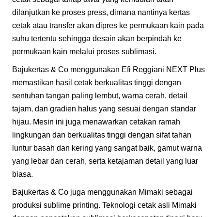
dilanjutkan ke proses press, dimana nantinya kertas
cetak atau transfer akan dipres ke permukaan kain pada
suhu tertentu sehingga desain akan berpindah ke
permukaan kain melalui proses sublimasi.
Bajukertas & Co menggunakan Efi Reggiani NEXT Plus
memastikan hasil cetak berkualitas tinggi dengan
sentuhan tangan paling lembut, warna cerah, detail
tajam, dan gradien halus yang sesuai dengan standar
hijau. Mesin ini juga menawarkan cetakan ramah
lingkungan dan berkualitas tinggi dengan sifat tahan
luntur basah dan kering yang sangat baik, gamut warna
yang lebar dan cerah, serta ketajaman detail yang luar
biasa.
Bajukertas & Co juga menggunakan Mimaki sebagai
produksi sublime printing. Teknologi cetak asli Mimaki