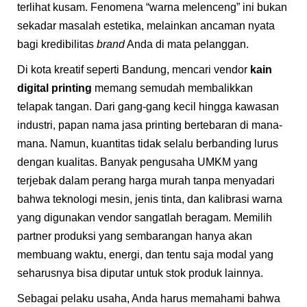
terlihat kusam. Fenomena “warna melenceng” ini bukan
sekadar masalah estetika, melainkan ancaman nyata
bagi kredibilitas
brand
Anda di mata pelanggan.
Di kota kreatif seperti Bandung, mencari vendor
kain
digital printing
memang semudah membalikkan
telapak tangan. Dari gang-gang kecil hingga kawasan
industri, papan nama jasa printing bertebaran di mana-
mana. Namun, kuantitas tidak selalu berbanding lurus
dengan kualitas. Banyak pengusaha UMKM yang
terjebak dalam perang harga murah tanpa menyadari
bahwa teknologi mesin, jenis tinta, dan kalibrasi warna
yang digunakan vendor sangatlah beragam. Memilih
partner produksi yang sembarangan hanya akan
membuang waktu, energi, dan tentu saja modal yang
seharusnya bisa diputar untuk stok produk lainnya.
Sebagai pelaku usaha, Anda harus memahami bahwa