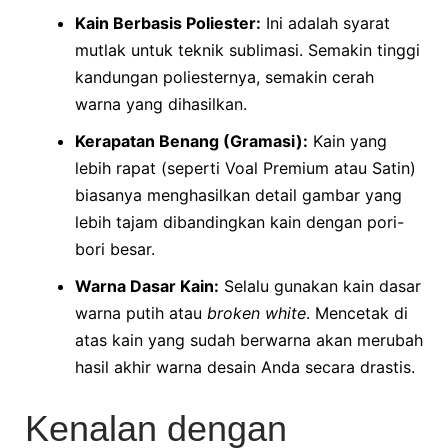
Kain Berbasis Poliester:
Ini adalah syarat
mutlak untuk teknik sublimasi. Semakin tinggi
kandungan poliesternya, semakin cerah
warna yang dihasilkan.
Kerapatan Benang (Gramasi):
Kain yang
lebih rapat (seperti Voal Premium atau Satin)
biasanya menghasilkan detail gambar yang
lebih tajam dibandingkan kain dengan pori-
bori besar.
Warna Dasar Kain:
Selalu gunakan kain dasar
warna putih atau
broken white
. Mencetak di
atas kain yang sudah berwarna akan merubah
hasil akhir warna desain Anda secara drastis.
Kenalan dengan