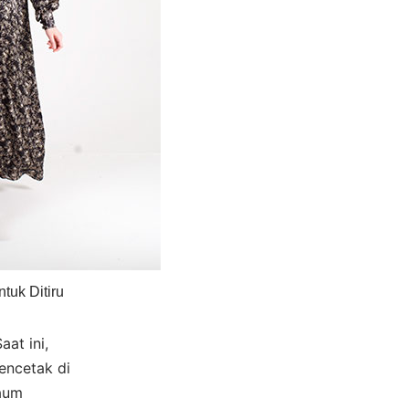
tuk Ditiru
at ini,
encetak di
kaum