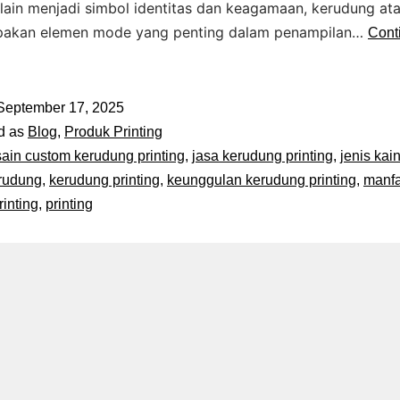
lain menjadi simbol identitas dan keagamaan, kerudung ata
pakan elemen mode yang penting dalam penampilan…
Cont
September 17, 2025
d as
Blog
,
Produk Printing
ain custom kerudung printing
,
jasa kerudung printing
,
jenis kai
rudung
,
kerudung printing
,
keunggulan kerudung printing
,
manfa
inting
,
printing