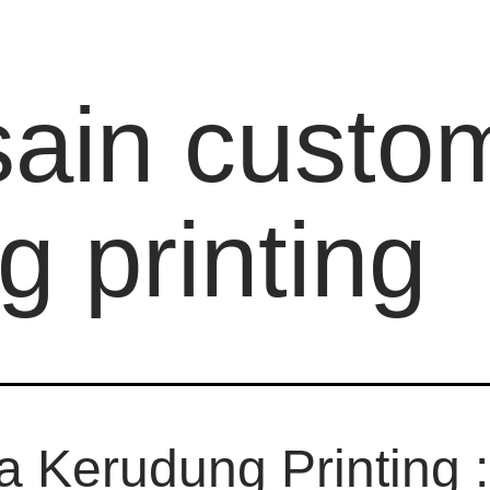
sain custo
 printing
a Kerudung Printing :