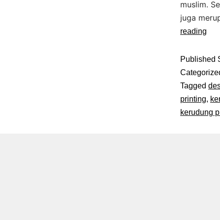
muslim. Se
juga meru
reading
Published
Categorize
Tagged
des
printing
,
ke
kerudung pr