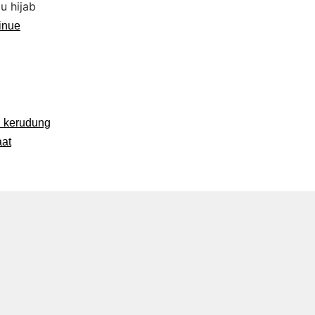
u hijab
inue
n kerudung
at