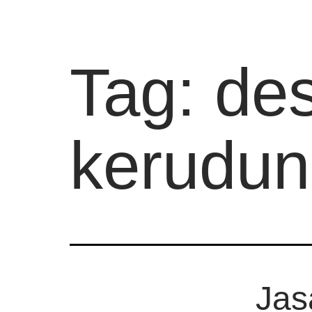
Tag:
de
kerudung
Jas