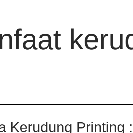
nfaat keru
a Kerudung Printing :