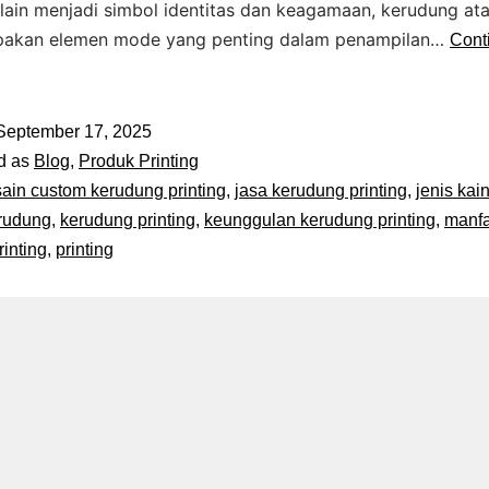
lain menjadi simbol identitas dan keagamaan, kerudung ata
pakan elemen mode yang penting dalam penampilan…
Cont
September 17, 2025
d as
Blog
,
Produk Printing
ain custom kerudung printing
,
jasa kerudung printing
,
jenis kai
rudung
,
kerudung printing
,
keunggulan kerudung printing
,
manfa
inting
,
printing