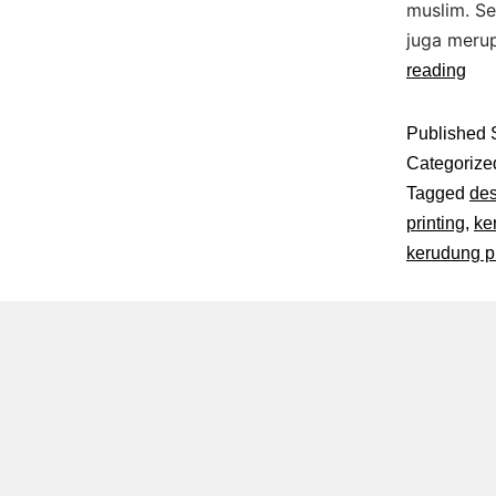
muslim. Se
juga meru
reading
Published
Categorize
Tagged
des
printing
,
ke
kerudung pr