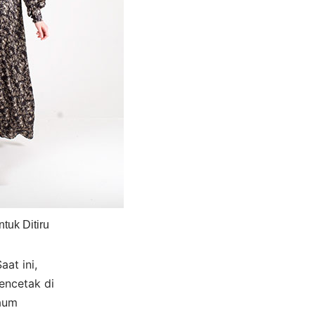
tuk Ditiru
at ini,
encetak di
kaum