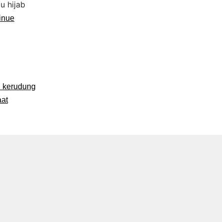
u hijab
inue
n kerudung
at