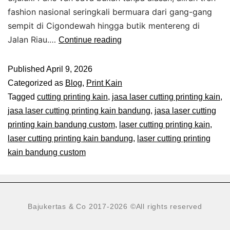
fashion nasional seringkali bermuara dari gang-gang
sempit di Cigondewah hingga butik mentereng di
Jalan Riau.…
Continue reading
Published
April 9, 2026
Categorized as
Blog
,
Print Kain
Tagged
cutting printing kain
,
jasa laser cutting printing kain
,
jasa laser cutting printing kain bandung
,
jasa laser cutting
printing kain bandung custom
,
laser cutting printing kain
,
laser cutting printing kain bandung
,
laser cutting printing
kain bandung custom
Bajukertas & Co 2017-2026
©All rights reserved