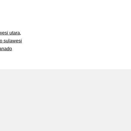
esi utara
,
o sulawesi
manado