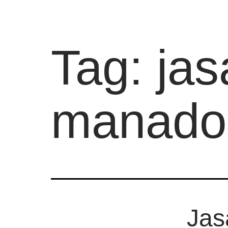
Tag:
jas
manado
Jas