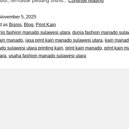
ulut, termasuk peluang bisnis…
Continue reading
November 5, 2025
d as
Bisnis
,
Blog
,
Print Kain
nis fashion manado sulawesi utara
,
dunia fashion manado sulaw
kain manado
,
jasa print kain manado sulawesi utara
,
kain manad
o sulawesi utara printing kain
,
print kain manado
,
print kain 
ara
,
usaha fashion manado sulawesi utara