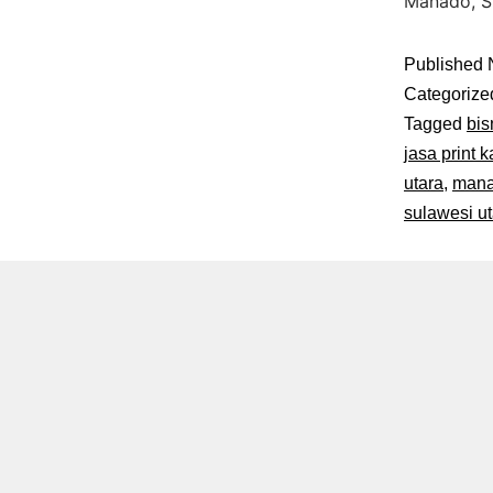
Manado, S
Published
Categorize
Tagged
bis
jasa print 
utara
,
manad
sulawesi ut