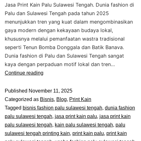
Jasa Print Kain Palu Sulawesi Tengah. Dunia fashion di
Palu dan Sulawesi Tengah pada tahun 2025
menunjukkan tren yang kuat dalam mengombinasikan
gaya modern dengan kekayaan budaya lokal,
khususnya melalui pemanfaatan wastra tradisional
seperti Tenun Bomba Donggala dan Batik Banava.
Dunia fashion di Palu dan Sulawesi Tengah sangat
kaya dengan perpaduan motif lokal dan tren…
Continue reading
Published
November 11, 2025
Categorized as
Bisnis
,
Blog
,
Print Kain
Tagged
bisnis fashion palu sulawesi tengah
,
dunia fashion
palu sulawesi tengah
,
jasa print kain palu
,
jasa print kain
palu sulawesi tengah
,
kain palu sulawesi tengah
,
palu
sulawesi tengah printing kain
,
print kain palu
,
print kain