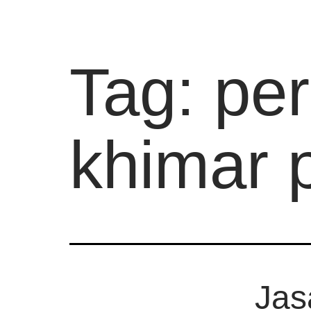
Tag:
per
khimar p
Jas