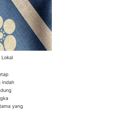
 Lokal
etap
 indah
udung
ngka
utama yang