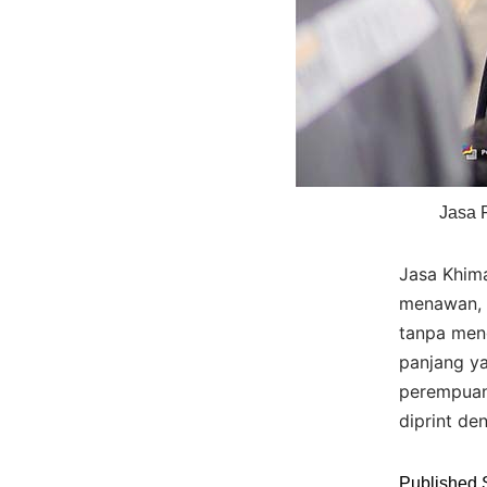
Jasa 
Jasa Khima
menawan, 
tanpa meng
panjang ya
perempuan
diprint de
Published