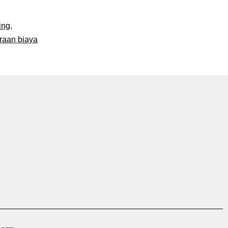
ing
,
iraan biaya