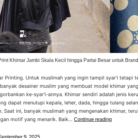
Print Khimar Jambi Skala Kecil hingga Partai Besar untuk Brand
r Printing. Untuk muslimah yang ingin tampil syar’i tetapi t
banyak desainer muslim yang membuat model khimar yang
orbankan ke-syar’i-annya. Khimar sendiri adalah jenis ker
ng dapat menutupi kepala, leher, dada, hingga tulang sela
. Saat ini, banyak muslimah yang mengenakan khimar, ter
ngan motif yang menarik. Baik…
Continue reading
September 9, 2025