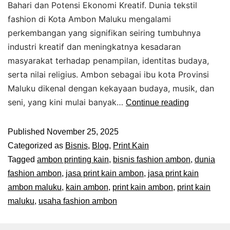
Bahari dan Potensi Ekonomi Kreatif. Dunia tekstil
fashion di Kota Ambon Maluku mengalami
perkembangan yang signifikan seiring tumbuhnya
industri kreatif dan meningkatnya kesadaran
masyarakat terhadap penampilan, identitas budaya,
serta nilai religius. Ambon sebagai ibu kota Provinsi
Maluku dikenal dengan kekayaan budaya, musik, dan
seni, yang kini mulai banyak…
Continue reading
Published
November 25, 2025
Categorized as
Bisnis
,
Blog
,
Print Kain
Tagged
ambon printing kain
,
bisnis fashion ambon
,
dunia
fashion ambon
,
jasa print kain ambon
,
jasa print kain
ambon maluku
,
kain ambon
,
print kain ambon
,
print kain
maluku
,
usaha fashion ambon