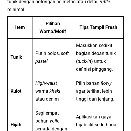
tunik dengan potongan asimetris atau detail
ruffle
minimal.
Pilihan
Item
Tips Tampil Fresh
Warna/Motif
Masukkan sedikit
Putih polos,
soft
bagian depan tunik
Tunik
pastel
(
tuck-in
) untuk
definisi pinggang.
High-waist
Pilih bahan
flowy
Kulot
warna
khaki
agar terlihat lebih
atau denim
tinggi dan jenjang.
Segi empat
Aplikasikan gaya
bahan
voile
Hijab
hijab lilit sederhana
senada dengan