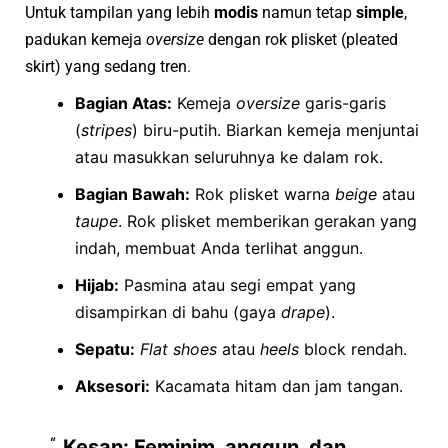
Untuk tampilan yang lebih
modis
namun tetap
simple
,
padukan kemeja
oversize
dengan rok plisket (pleated
skirt) yang sedang tren.
Bagian Atas:
Kemeja
oversize
garis-garis
(
stripes
) biru-putih. Biarkan kemeja menjuntai
atau masukkan seluruhnya ke dalam rok.
Bagian Bawah:
Rok plisket warna
beige
atau
taupe
. Rok plisket memberikan gerakan yang
indah, membuat Anda terlihat anggun.
Hijab:
Pasmina atau segi empat yang
disampirkan di bahu (gaya
drape
).
Sepatu:
Flat shoes
atau
heels
block rendah.
Aksesori:
Kacamata hitam dan jam tangan.
Kesan:
Feminim, anggun, dan