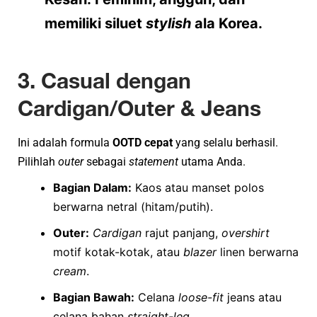
memiliki siluet
stylish
ala Korea.
3. Casual dengan
Cardigan/Outer & Jeans
Ini adalah formula
OOTD cepat
yang selalu berhasil.
Pilihlah
outer
sebagai
statement
utama Anda.
Bagian Dalam:
Kaos atau manset polos
berwarna netral (hitam/putih).
Outer:
Cardigan
rajut panjang,
overshirt
motif kotak-kotak, atau
blazer
linen berwarna
cream
.
Bagian Bawah:
Celana
loose-fit
jeans atau
celana bahan
straight-leg
.