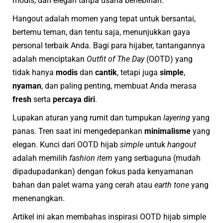
modis, dan elegan tanpa usaha berlebihan.
Hangout adalah momen yang tepat untuk bersantai,
bertemu teman, dan tentu saja, menunjukkan gaya
personal terbaik Anda. Bagi para hijaber, tantangannya
adalah menciptakan
Outfit of The Day
(OOTD) yang
tidak hanya
modis
dan
cantik
, tetapi juga
simple
,
nyaman
, dan paling penting, membuat Anda merasa
fresh
serta
percaya diri
.
Lupakan aturan yang rumit dan tumpukan
layering
yang
panas. Tren saat ini mengedepankan
minimalisme
yang
elegan. Kunci dari OOTD hijab
simple
untuk
hangout
adalah memilih
fashion item
yang serbaguna (mudah
dipadupadankan) dengan fokus pada kenyamanan
bahan dan palet warna yang cerah atau
earth tone
yang
menenangkan.
Artikel ini akan membahas inspirasi OOTD hijab simple