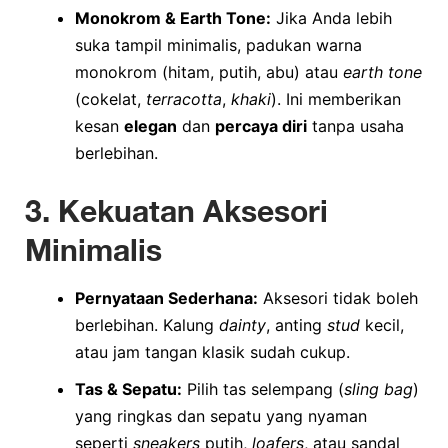
Monokrom & Earth Tone:
Jika Anda lebih
suka tampil minimalis, padukan warna
monokrom (hitam, putih, abu) atau
earth tone
(cokelat,
terracotta
,
khaki
). Ini memberikan
kesan
elegan
dan
percaya diri
tanpa usaha
berlebihan.
3. Kekuatan Aksesori
Minimalis
Pernyataan Sederhana:
Aksesori tidak boleh
berlebihan. Kalung
dainty
, anting
stud
kecil,
atau jam tangan klasik sudah cukup.
Tas & Sepatu:
Pilih tas selempang (
sling bag
)
yang ringkas dan sepatu yang nyaman
seperti
sneakers
putih,
loafers
, atau sandal