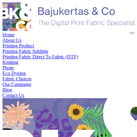
Home
About Us
Printing Product
Printing Fabric Sublime
Printing Fabric Direct To Fabric (DTF)
Knitting
Pleats
Eco Dyeing
Fabric Choices
Our Campaign
Blog
Contact Us