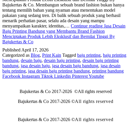
Bajukertas & Co. Membangun sebuah brand fashion bukan hanya
tentang memilih bahan yang nyaman atau menentukan model
pakaian yang sedang tren. Di balik sebuah produk yang berhasil
menarik perhatian pasar, selalu ada desain yang mampu
menyampaikan karakter, identitas,…
Continue reading
Jasa Desain
Baju Printing Bandung yang Membantu Brand Fashion
Menciptakan Produk Lebih Eksklusif dan Bernilai Tinggi By
Bajukertas & Co
Published
April 17, 2026
Categorized as
Blog
,
Print Kain
Tagged
baju printing
,
baju printing
bandung
,
desain baju
,
desain baju printing
,
desain baju printing
bandung
,
jasa desain baju
,
jasa desain baju bandung
,
jasa desain
baju printing
,
jasa desain baju printing bandung
,
printing bandung
Facebook
Instagram
Tiktok
Linkedin
Pinterest
Youtube
Bajukertas & Co 2017-2026 ©All rights reserved
Bajukertas & Co 2017-2026
©All rights reserved
Bajukertas & Co 2017-2026
©All rights reserved