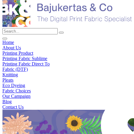
Home
About Us
Printing Product
Printing Fabric Sublime
Printing Fabric Direct To
Fabric (DTF)
Knitting
Pleats
Eco Dyeing
Fabric Choices
Our Campaign
Blog
Contact Us