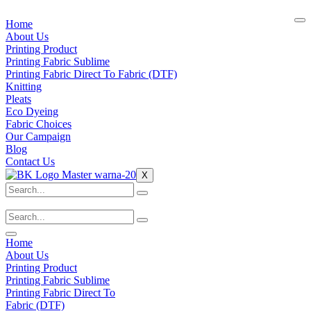
Home
About Us
Printing Product
Printing Fabric Sublime
Printing Fabric Direct To Fabric (DTF)
Knitting
Pleats
Eco Dyeing
Fabric Choices
Our Campaign
Blog
Contact Us
X
Home
About Us
Printing Product
Printing Fabric Sublime
Printing Fabric Direct To
Fabric (DTF)