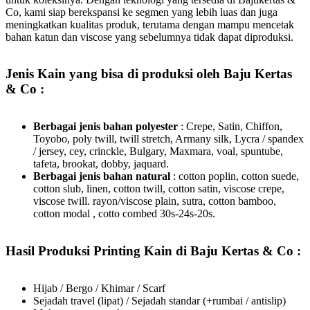
Co, kami siap berekspansi ke segmen yang lebih luas dan juga
meningkatkan kualitas produk, terutama dengan mampu mencetak
bahan katun dan viscose yang sebelumnya tidak dapat diproduksi.
Jenis Kain yang bisa di produksi oleh
Baju Kertas
& Co :
Berbagai jenis bahan polyester
: Crepe, Satin, Chiffon,
Toyobo, poly twill, twill stretch, Armany silk, Lycra / spandex
/ jersey, cey, crinckle, Bulgary, Maxmara, voal, spuntube,
tafeta, brookat, dobby, jaquard.
Berbagai jenis bahan natural
: cotton poplin, cotton suede,
cotton slub, linen, cotton twill, cotton satin, viscose crepe,
viscose twill. rayon/viscose plain, sutra, cotton bamboo,
cotton modal , cotto combed 30s-24s-20s.
Hasil Produksi Printing Kain di Baju Kertas & Co :
Hijab / Bergo / Khimar / Scarf
Sejadah travel (lipat) / Sejadah standar (+rumbai / antislip)