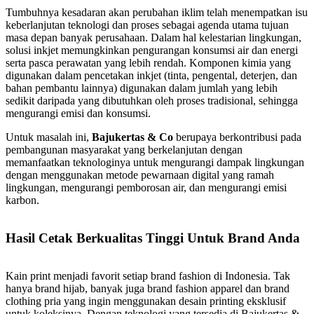
Tumbuhnya kesadaran akan perubahan iklim telah menempatkan isu
keberlanjutan teknologi dan proses sebagai agenda utama tujuan
masa depan banyak perusahaan. Dalam hal kelestarian lingkungan,
solusi inkjet memungkinkan pengurangan konsumsi air dan energi
serta pasca perawatan yang lebih rendah. Komponen kimia yang
digunakan dalam pencetakan inkjet (tinta, pengental, deterjen, dan
bahan pembantu lainnya) digunakan dalam jumlah yang lebih
sedikit daripada yang dibutuhkan oleh proses tradisional, sehingga
mengurangi emisi dan konsumsi.
Untuk masalah ini,
Bajukertas & Co
berupaya berkontribusi pada
pembangunan masyarakat yang berkelanjutan dengan
memanfaatkan teknologinya untuk mengurangi dampak lingkungan
dengan menggunakan metode pewarnaan digital yang ramah
lingkungan, mengurangi pemborosan air, dan mengurangi emisi
karbon.
Hasil Cetak Berkualitas Tinggi Untuk Brand Anda
Kain print menjadi favorit setiap brand fashion di Indonesia. Tak
hanya brand hijab, banyak juga brand fashion apparel dan brand
clothing pria yang ingin menggunakan desain printing eksklusif
untuk koleksinya. Dengan teknologi yang tersedia di Bajukertas &